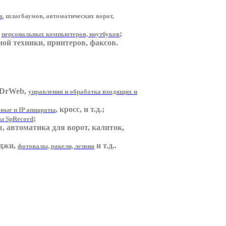
в
, шлагбаумов, автоматических ворот,
;
персональных компьютеров, ноутбуков
ной техники, принтеров, факсов.
 DrWeb,
управления и обработка входящих и
, кросс, и т.д.;
вые и IP аппараты
;
ы SpRecord
ы, автоматика для ворот, калиток,
иджи,
и т.д..
фотовалы, ракели, лезвия