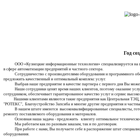
Год со
ООО «Кузнецкие информационные технологии» специализируется на пост
в сфере автоматизации предприятий и частного сектора.
Сотрудничество с производителями оборудования и программного обеспе
предложить качественный и оптимальный комплекс услуг.
Выбрав наше предприятие в качестве партнера с первого дня Вы можете
Наши сотрудники ценят время наших клиентов, поэтому оказание услуги 
сотрудником, обеспечивает гарантированное качество услуг и сервис высоко
Нашими клиентами являются такие предприятия как Центральная ТЭЦ, О
"РОТЕКС", Благоустройство Запсиба и многие другие предприятия и частны
В нашем штате имеются высококвалифицированные специалисты, готовы
ремонту поставляемого оборудования и материалов.
Основная наша задача - предложить клиенту оптимальное техническое р
Мы работаем как по разовым заказам, так и по договорам.
При работе с нами, Вы получаете себе в распоряжение штат специалисто
оборудования.