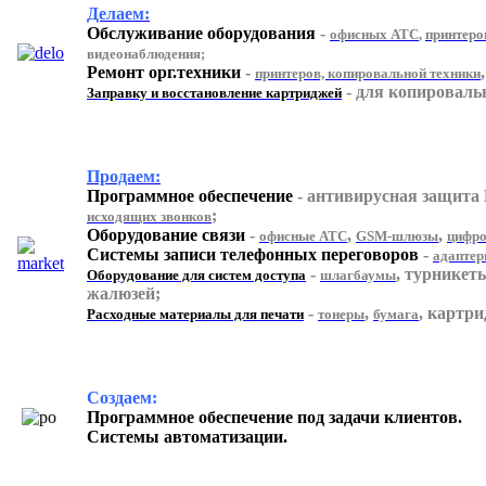
Делаем:
Обслуживание оборудования
-
офисных АТС
,
принтеро
видеонаблюдения;
Ремонт орг.техники
-
,
принтеров, копировальной техники
- для копироваль
Заправку и восстановление картриджей
Продаем:
Программное обеспечение
- антивирусная защита
;
исходящих звонков
Оборудование связи
-
,
,
офисные АТС
GSM-шлюзы
цифро
Системы записи телефонных переговоров
-
адаптер
-
, турникет
Оборудование для систем доступа
шлагбаумы
жалюзей;
-
,
, картр
Расходные материалы для печати
тонеры
бумага
Создаем:
Программное обеспечение под задачи клиентов.
Системы автоматизации.