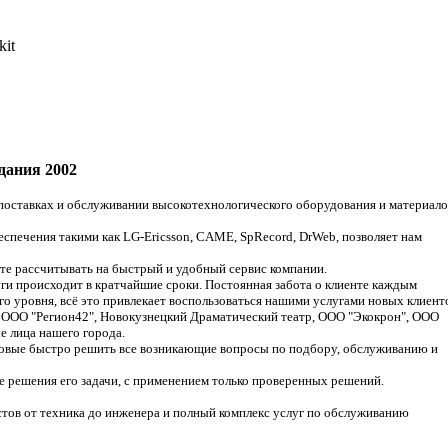
здания 2002
авках и обслуживании высокотехнологического оборудования и материало
чения такими как LG-Ericsson, CAME, SpRecord, DrWeb, позволяет нам
 рассчитывать на быстрый и удобный сервис компании.
происходит в кратчайшие сроки. Постоянная забота о клиенте каждым
го уровня, всё это привлекает воспользоваться нашими услугами новых клиент
ОО "Регион42", Новокузнецкий Драматический театр, ООО "Экокрон", ООО
е лица нашего города.
е быстро решить все возникающие вопросы по подбору, обслуживанию и
ешения его задачи, с применением только проверенных решений.
в от техника до инженера и полный комплекс услуг по обслуживанию