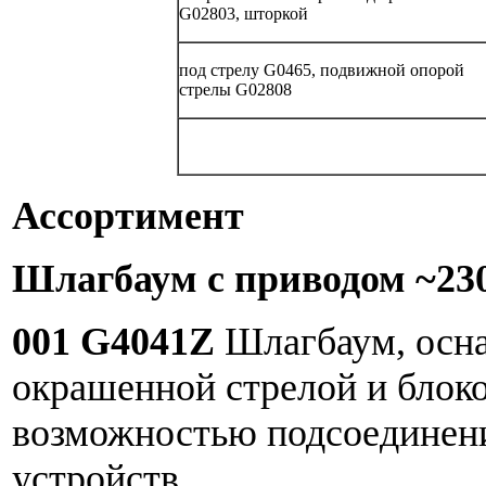
G02803, шторкой
под стрелу G0465, подвижной опорой
стрелы G02808
Ассортимент
Шлагбаум с приводом ~230
001 G4041Z
Шлагбаум, осн
окрашенной стрелой и блоко
возможностью подсоединен
устройств.