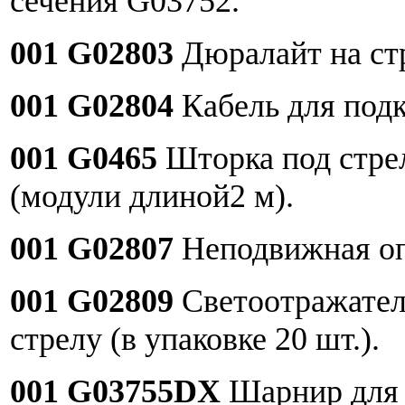
сечения G03752.
001 G02803
Дюралайт на стр
001 G02804
Кабель для под
001 G0465
Шторка под стре
(модули длиной2 м).
001 G02807
Неподвижная оп
001 G02809
Светоотражател
стрелу (в упаковке 20 шт.).
001 G03755DX
Шарнир для 