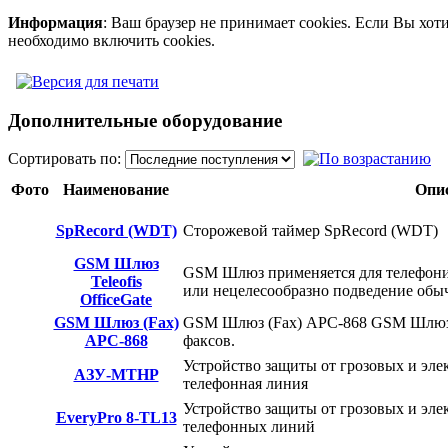
Информация
: Ваш браузер не принимает cookies. Если Вы хот
необходимо включить cookies.
Дополнительные оборудование
Сортировать по:
Фото
Наименование
Опи
SpRecord (WDT)
Сторожевой таймер SpRecord (WDT)
GSM Шлюз
GSM Шлюз применяется для телефониз
Teleofis
или нецелесообразно подведение об
OfficeGate
GSM Шлюз (Fax)
GSM Шлюз (Fax) АРС-868 GSM Шлюз 
АРС-868
факсов.
Устройство защиты от грозовых и эле
АЗУ-МТНР
телефонная линия
Устройство защиты от грозовых и элек
EveryPro 8-TL13
телефонных линий