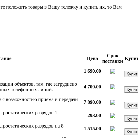
ите положить товары в Вашу тележку и купить их, то Вам
Срок
сание
Цена
Купи
поставки
1 690.00
ации объектов, там, где затруднено
4 700.00
ычных телефонных линий.
с возможностью приема и передачи
7 890.00
ктростатических разрядов 1
293.00
тростатических разрядов на 8
1 515.00