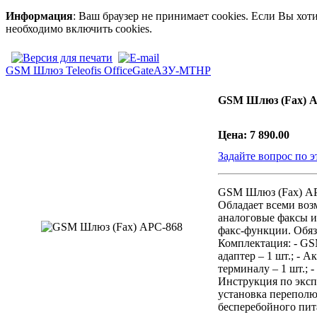
Информация
: Ваш браузер не принимает cookies. Если Вы хот
необходимо включить cookies.
GSM Шлюз Teleofis OfficeGate
АЗУ-МТНР
GSM Шлюз (Fax) А
Цена:
7 890.00
Задайте вопрос по э
GSM Шлюз (Fax) АР
Обладает всеми воз
аналоговые факсы и
факс-функции. Обяз
Комплектация: - GSM
адаптер – 1 шт.; - 
терминалу – 1 шт.; 
Инструкция по экспл
установка переполю
бесперебойного пита