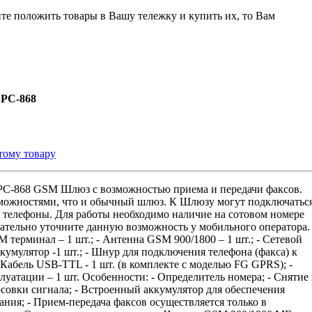
ите положить товары в Вашу тележку и купить их, то Вам
РС-868
тому товару
С-868 GSM Шлюз с возможностью приема и передачи факсов.
можностями, что и обычный шлюз. К Шлюзу могут подключатьс
 телефоны. Для работы необходимо наличие на сотовом номере
ательно уточните данную возможность у мобильного оператора.
 терминал – 1 шт.; - Антенна GSM 900/1800 – 1 шт.; - Сетевой
Аккумулятор -1 шт.; - Шнур для подключения телефона (факса) к
- Кабель USB-TTL - 1 шт. (в комплекте с моделью FG GPRS); -
уатации – 1 шт. Особенности: - Определитель номера; - Снятие
совки сигнала; - Встроенный аккумулятор для обеспечения
ния; - Прием-передача факсов осуществляется только в