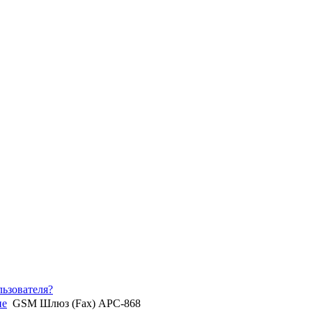
ьзователя?
ие
GSM Шлюз (Fax) АРС-868