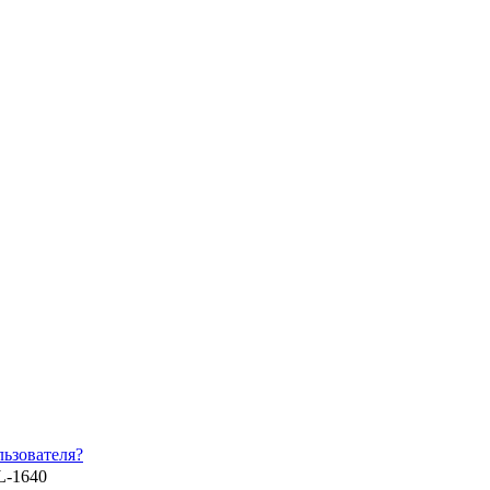
ьзователя?
L-1640